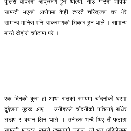
पुलिस चौकीमा आक्रमण हुन थाल्यो, गाउँ गाउँमा शोषक
सामन्ती भएको आरोपमा केही त्यस्तै चरित्रका तर धेरै
सामान्य मानिस पनि आक्रमणको शिकार हुन थाले । सामान्य
मान्छे दोहोरो चपेटामा परे ।
एक दिनको कुरा हो आधा रातको समयमा चाँदनीको घरमा
दुईजना युवक आए । उनीहरुले चाँदनीको पतिलाई बाँधेर
लडाए र बयान लिन थाले । उनीहरु भन्दै थिए तँ फटाहा
सामन्ती मास्टर, हाम्रो दुश्मनको दलाल, लौ भन अहिलेसम्म