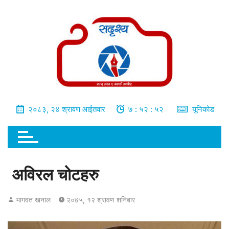
भित्र
जानुहोस्
२०८३, २४ श्रावण आईतवार
७ : ५२ : ५३
यूनिकोड
अविरल चोटहरु
भागवत खनाल
२०७५, १२ श्रावण शनिबार