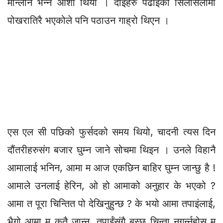
मान्लान भन्ने आशा थियो । दाइहरु पढाइको सिलसिलामा
पोखरातिरै भएकोले पनि पठाउन गाह्रो थिएन ।
एस एल सी पछिको फुर्सदको समय थियो, चादनी त्यस दिन
दौंतरीहरुसंग बजार घुम्न जाने सोचमा थिइन । उनले विहानै
आमालाई भनिन, आमा म आज एकछिन बाहिर घुम्न जान्छु है !
आमाले उनलाई हेरिन, ओ हो आमाको अनुहार के भएको ?
आमा त पूरा चिन्तित पो देखिनुहुन्छ ? के भयो आमा तपाइंलाई,
भैगो आमा म कतै जान्न, तपाईंसंगै बस्छु चिन्ता नगर्न्नुहोस म