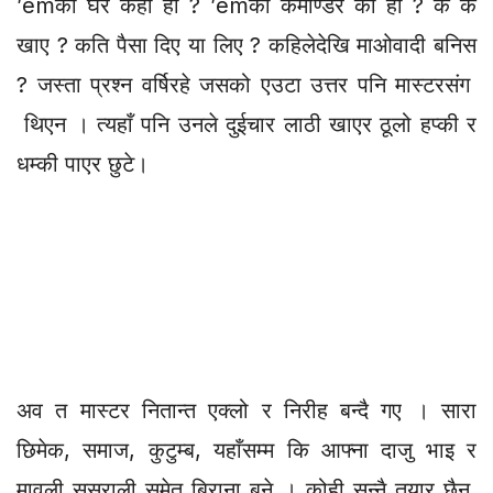
’emको घर कहाँ हो ? ’emको कमाण्डर को हो ? के के
खाए ? कति पैसा दिए या लिए ? कहिलेदेखि माओवादी बनिस
? जस्ता प्रश्न वर्षिरहे जसको एउटा उत्तर पनि मास्टरसंग
थिएन । त्यहाँ पनि उनले दुईचार लाठी खाएर ठूलो हप्की र
धम्की पाएर छुटे।
अव त मास्टर नितान्त एक्लो र निरीह बन्दै गए । सारा
छिमेक, समाज, कुटुम्ब, यहाँसम्म कि आफ्ना दाजु भाइ र
मावली ससुराली समेत बिराना बने । कोही सुन्नै तयार छैन,