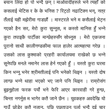
बयान लिंदा हो पो भन्दै छन् ! माओवादीहरुले भने त्यहाँ को
कसलाई भेटिस र के के भनिस ? रिट्ठो नढाटिक्न भन्, नत्र
तँलाई यही मझेरीमा गाडछौं । मास्टरले भने म कसैलाई भेट्न
गएको हैन सर, मेरो कुरा सुन्नुस, म कस्तो मानिस हुँ भन्ने
कुरा तपाइकै पार्टीका मान्छेहरुसँग सोध्नुस । मेरो एकजना
पुरानो साथी कालीगण्डकीमा फाल हालेर आत्महत्या गरेछ ।
उसको लास कुश्माको प्रहरी कार्यालयमा राखेको छ भन्ने
सुनेपछि मनले नमानेर लास हेर्न गएको हुँ । यस्तो कुरा घरमा
किन भन्नु भनेर श्रीमतीलाई पनि भनेको थिइन । यस्तो दोष
लाग्छ भन्ने थाहा भएको भए जाने पनि थिइन । राम्रोसंग
बुझ्नुहोला फरक पर्यो भने फेरि आएर कारवाही गरे हुन्छ,
चिन्ता नगर्नुस म भागेर कतै जाने छैन । युवकहरु अवदेखि यो
गाउँ छोडेर कतै नजानु, पछि पछुताउनु पर्ला भन्दै दुई चार