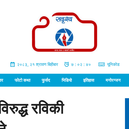
२०८३, २१ श्रावण बिहीबार
७ : ०२ : ४१
यूनिकोड
ार
फोटो कथा
फुर्सद
भिडियो
इतिहास
मनोरन्जन
ुविरुद्ध रविकी