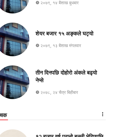
२०७९, १४ बैशाख बुधबार
शेयर बजार १५ अङ्कले घट्यो
२०७९, १३ बैशाख मंगलवार
तीन दिनपछि दोहोरो अंकले बढ्यो
नेप्से
२०७८, २४ चैत्र बिहीबार
ोचक
१२ हजार वर्ष पुरानो बल्छी भेटिएपछि