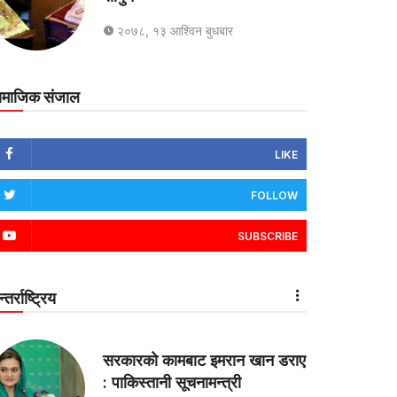
२०७८, १३ आश्विन बुधबार
ामाजिक संजाल
LIKE
FOLLOW
SUBSCRIBE
्तर्राष्ट्रिय
सरकारको कामबाट इमरान खान डराए
: पाकिस्तानी सूचनामन्त्री