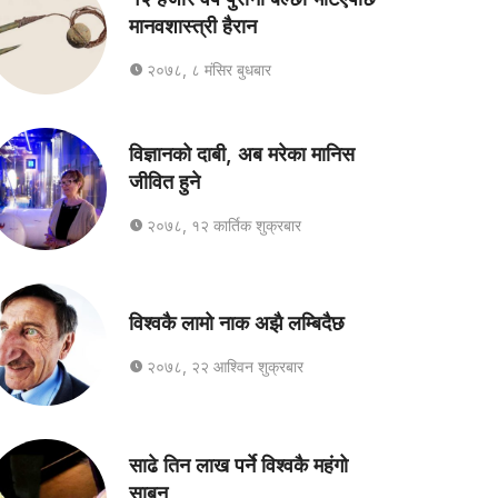
मानवशास्त्री हैरान
२०७८, ८ मंसिर बुधबार
विज्ञानको दाबी, अब मरेका मानिस
जीवित हुने
२०७८, १२ कार्तिक शुक्रबार
विश्वकै लामो नाक अझै लम्बिदैछ
२०७८, २२ आश्विन शुक्रबार
साढे तिन लाख पर्ने विश्वकै महंगो
साबुन