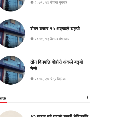
२०७९, १४ बैशाख बुधबार
शेयर बजार १५ अङ्कले घट्यो
२०७९, १३ बैशाख मंगलवार
तीन दिनपछि दोहोरो अंकले बढ्यो
नेप्से
२०७८, २४ चैत्र बिहीबार
ोचक
१२ हजार वर्ष पुरानो बल्छी भेटिएपछि