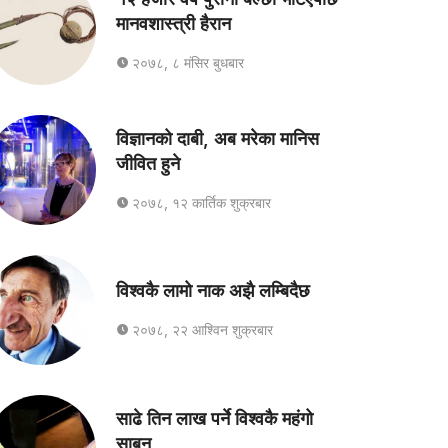
मानवशास्त्री हैरान
२०७८, ८ मंसिर बुधबार
विज्ञानको दाबी, अब मरेका मानिस
जीवित हुने
२०७८, १२ कार्तिक शुक्रबार
विश्वकै लामो नाक अझै लम्बिदैछ
२०७८, २२ आश्विन शुक्रबार
साढे तिन लाख पर्ने विश्वकै महंगो
साबुन