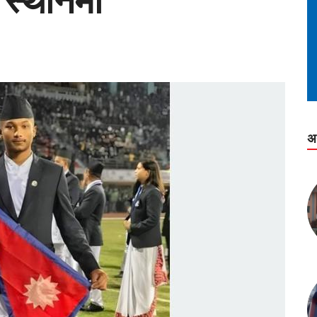
 स्थानमा
अ