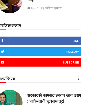
२०७८, १३ आश्विन बुधबार
ामाजिक संजाल
LIKE
FOLLOW
SUBSCRIBE
्तर्राष्ट्रिय
सरकारको कामबाट इमरान खान डराए
: पाकिस्तानी सूचनामन्त्री