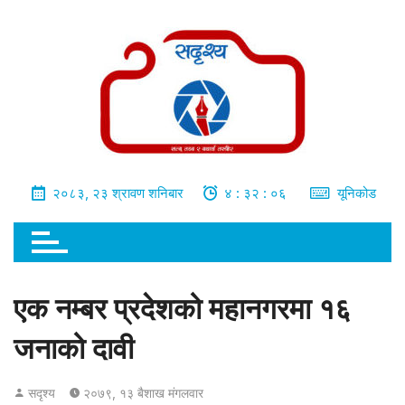
भित्र
जानुहोस्
२०८३, २३ श्रावण शनिबार
४ : ३२ : ०७
यूनिकोड
एक नम्बर प्रदेशको महानगरमा १६
जनाको दावी
सदृश्य
२०७९, १३ बैशाख मंगलवार