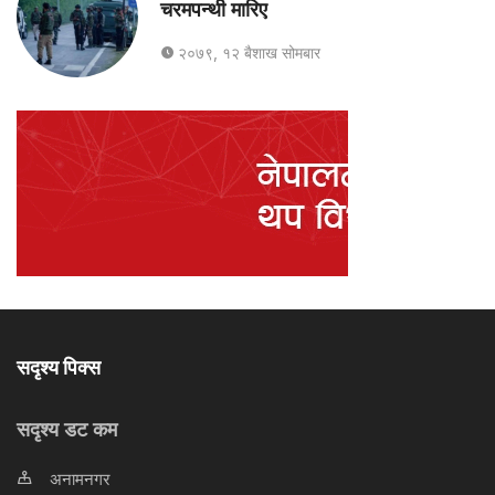
चरमपन्थी मारिए
२०७९, १२ बैशाख सोमबार
सदृश्य पिक्स
सदृश्य डट कम
अनामनगर