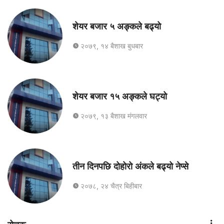
शेयर बजार ५ अङ्कले बढ्यो
२०७९, १४ बैशाख बुधबार
शेयर बजार १५ अङ्कले घट्यो
२०७९, १३ बैशाख मंगलवार
तीन दिनपछि दोहोरो अंकले बढ्यो नेप्से
२०७८, २४ चैत्र बिहीबार