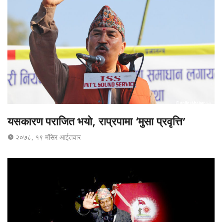
यसकारण पराजित भयो, राप्रपामा ‘मुसा प्रवृत्ति’
२०७८, १९ मंसिर आईतवार