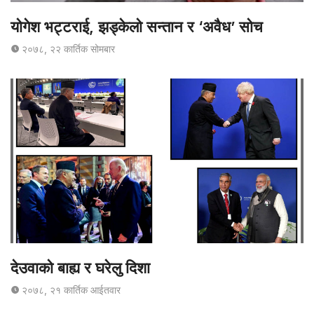
योगेश भट्टराई, झड्केलो सन्तान र ‘अवैध’ सोच
२०७८, २२ कार्तिक सोमबार
देउवाको बाह्य र घरेलु दिशा
२०७८, २१ कार्तिक आईतवार