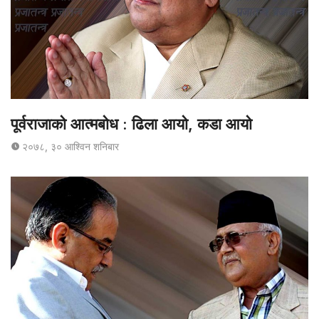
पूर्वराजाको आत्मबोध : ढिला आयो, कडा आयो
२०७८, ३० आश्विन शनिबार