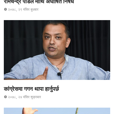
रामचन्द्र पौडेल माथि अघोषित निषेध
२०७८, २९ मंसिर बुधबार
कांग्रेसमा गगन थापा हार्नुपर्छ
२०७८, २४ मंसिर शुक्रबार