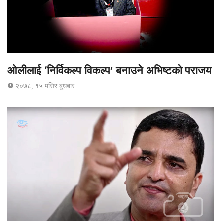
ओलीलाई ‘निर्विकल्प विकल्प’ बनाउने अभिष्टको पराजय
२०७८, १५ मंसिर बुधबार