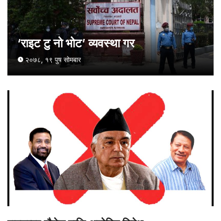
‘राइट टु नो भोट’ व्यवस्था गर
२०७८, १९ पुष सोमबार