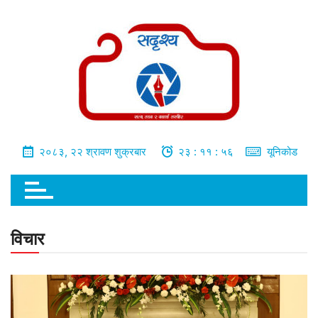
भित्र
जानुहोस्
२०८३, २२ श्रावण शुक्रबार
२३ : ११ : ५७
यूनिकोड
विचार