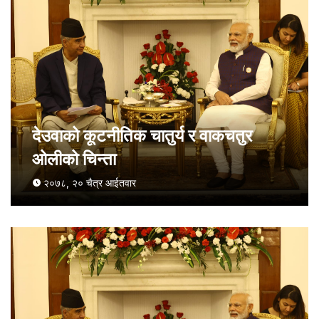
देउवाको कूटनीतिक चातुर्य र वाकचतुर
ओलीको चिन्ता
२०७८, २० चैत्र आईतवार