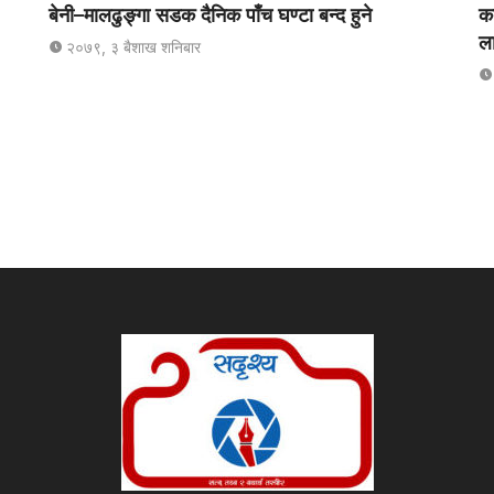
बेनी–मालढुङ्गा सडक दैनिक पाँच घण्टा बन्द हुने
का
ला
२०७९, ३ बैशाख शनिबार