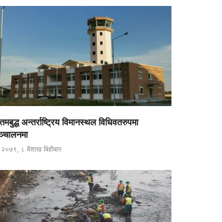
तमबुद्ध अन्तर्राष्ट्रिय विमानस्थल विधिवतरुपमा
ञ्चालनमा
२०७९, ८ बैशाख बिहीबार