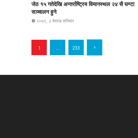
जेठ १५ गतेदेखि अन्तर्राष्ट्रिय विमानस्थल २४ सै घण्टा
सञ्चालन हुने
२०७९, ३ बैशाख शनिबार
लेखहरुकाे
1
…
233
नेभिगेशन