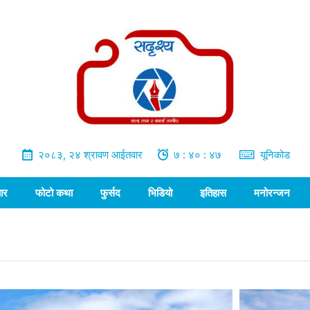
२०८३, २४ श्रावण आईतवार
७ : ४० : ४८
यूनिकोड
ार
फोटो कथा
फुर्सद
भिडियो
इतिहास
मनोरन्जन