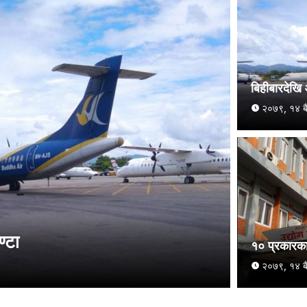
बिहीबारदेखि
२०७९, १४ बै
्टा
१० प्रकारका
२०७९, १४ बै