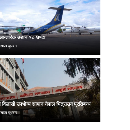
 आन्तरिक उडान १८ घण्टा
शाख बुधबार
 विलासी उपभोग्य सामान नेपाल भित्राउन प्रतिबन्ध
शाख बुधबार