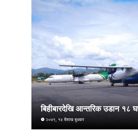
बिहीबारदेखि आन्तरिक उडान १८ घण
२०७९, १४ बैशाख बुधबार