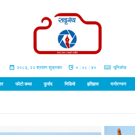
२०८३, २२ श्रावण शुक्रबार
० : ०८ : ४१
यूनिकोड
ार
फोटो कथा
फुर्सद
भिडियो
इतिहास
मनोरन्जन