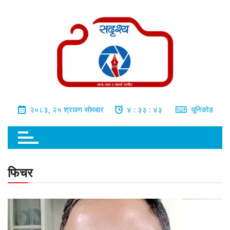
भित्र
जानुहोस्
२०८३, २५ श्रावण सोमबार
४ : ३३ : ४४
यूनिकोड
फिचर