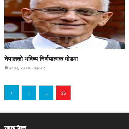
नेपालको भविष्य निर्णयात्मक मोडमा
२०७३, २३ माघ आईतवार
लेखहरुकाे
1
…
38
नेभिगेशन
सदृश्य पिक्स