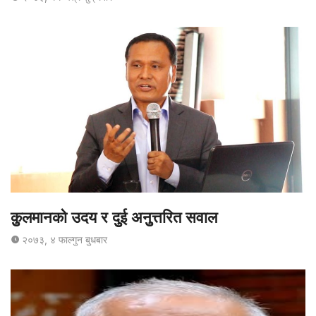
कुुलमानको उदय र दुुई अनुुत्तरित सवाल
२०७३, ४ फाल्गुन बुधबार