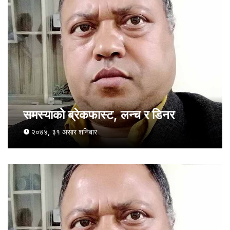
समस्याको ब्रेकफास्ट, लन्च र डिनर
२०७४, ३१ असार शनिबार