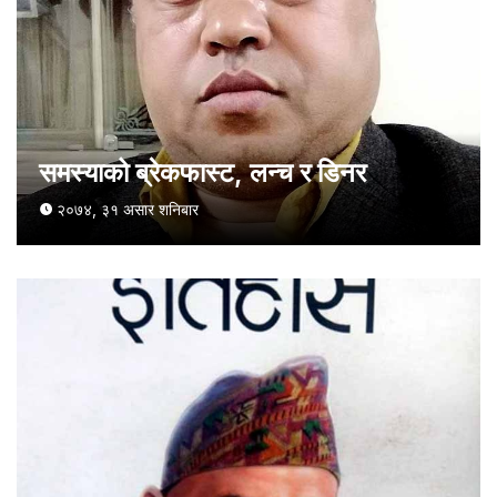
समस्याको ब्रेकफास्ट, लन्च र डिनर
२०७४, ३१ असार शनिबार