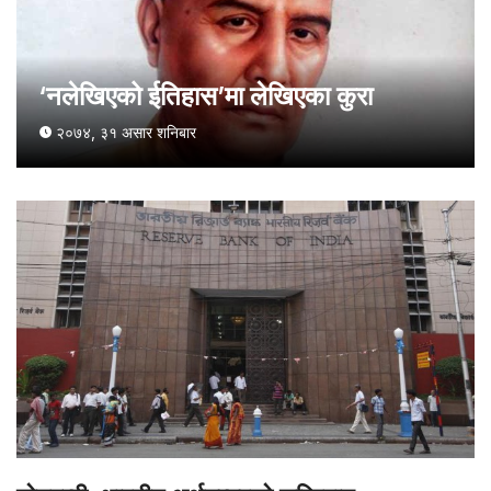
‘नलेखिएको ईतिहास’मा लेखिएका कुरा
२०७४, ३१ असार शनिबार