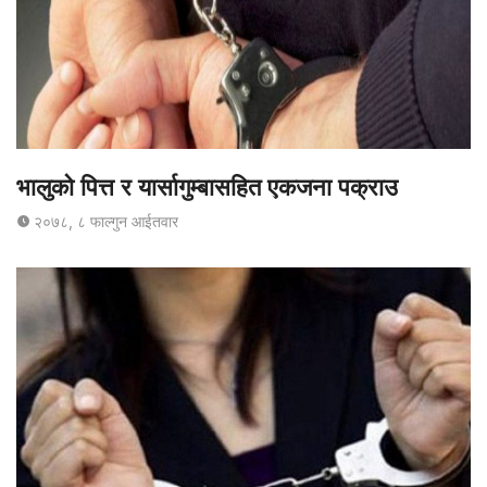
भालुको पित्त र यार्सागुम्बासहित एकजना पक्राउ
२०७८, ८ फाल्गुन आईतवार