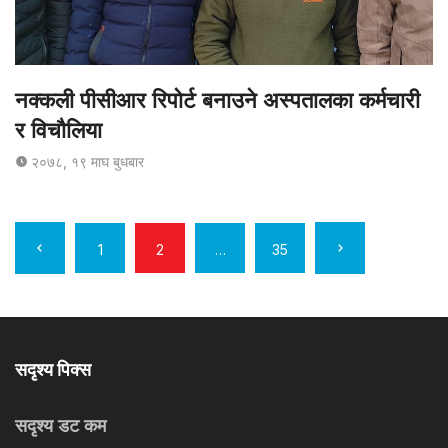
नक्कली पीसीआर रिपोर्ट बनाउने अस्पतालका कर्मचारी
र विचौलिया
२०७८, १९ माघ बुधबार
लेखहरुकाे
1
2
…
35
नेभिगेशन
सदृश्य पिक्स
सदृश्य डट कम