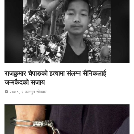
राजकुमार चेपाङको हत्यामा संलग्न सैनिकलाई
जन्मकैदको सजाय
२०७८, ९ फाल्गुन सोमबार