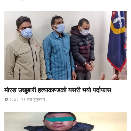
मोरङ उखुबारी हत्याकाण्डको यसरी भयो पर्दाफास
२०७८, २१ माघ शुक्रबार