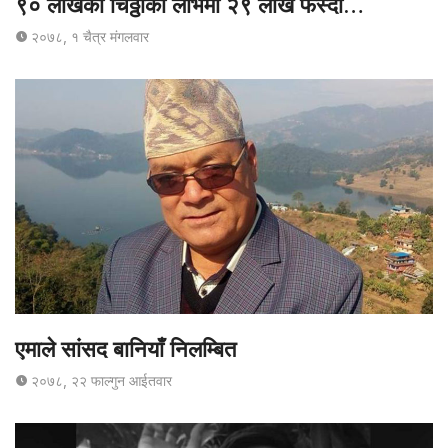
९० लाखको चिठ्ठाको लोभमा २९ लाख फस्दा…
२०७८, १ चैत्र मंगलवार
एमाले सांसद बानियाँ निलम्बित
२०७८, २२ फाल्गुन आईतवार