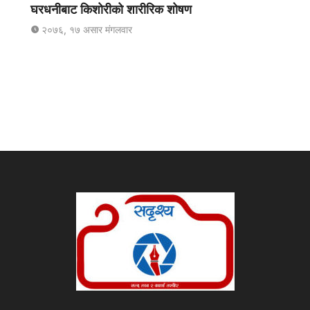
घरधनीबाट किशोरीको शारीरिक शोषण
२०७६, १७ असार मंगलवार