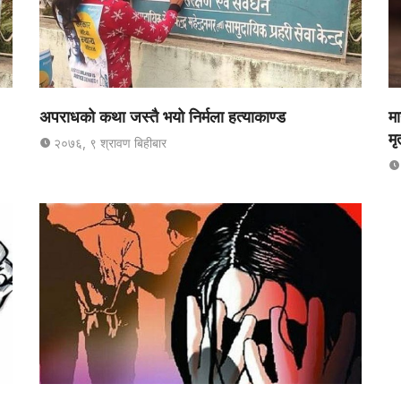
अपराधको कथा जस्तै भयो निर्मला हत्याकाण्ड
म
मृत
२०७६, ९ श्रावण बिहीबार