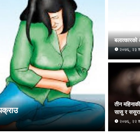
बलात्कारको 
२०७६, २३ श्
तीन महिनाकी 
पक्राउ
सासु र ससुर
२०७६, २२ श्