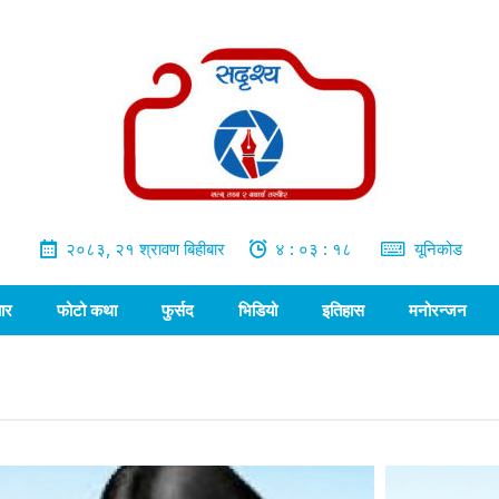
२०८३, २१ श्रावण बिहीबार
४ : ०३ : १९
यूनिकोड
ार
फोटो कथा
फुर्सद
भिडियो
इतिहास
मनोरन्जन