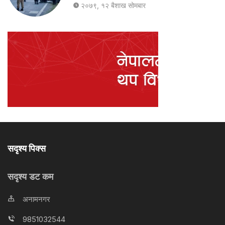
२०७९, १२ बैशाख सोमबार
सदृश्य पिक्स
सदृश्य डट कम
अनामनगर
9851032544