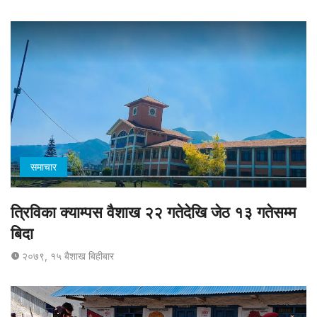
समाचार
त्रिविका क्याम्पस वैशाख २२ गतेदेखि जेठ १३ गतेसम्म
बिदा
२०७९, १५ बैशाख बिहीबार