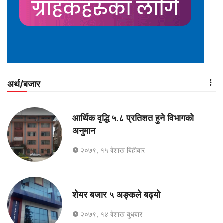
अर्थ/बजार
आर्थिक वृद्धि ५.८ प्रतिशत हुने विभागको
अनुमान
२०७९, १५ बैशाख बिहीबार
शेयर बजार ५ अङ्कले बढ्यो
२०७९, १४ बैशाख बुधबार