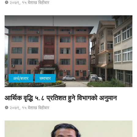
२०७९, १५ बैशाख बिहीबार
अर्थ/बजार
समाचार
आर्थिक वृद्धि ५.८ प्रतिशत हुने विभागको अनुमान
२०७९, १५ बैशाख बिहीबार