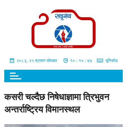
भित्र
जानुहोस्
२०८३, २५ श्रावण सोमबार
१० : १५ : ४८
यूनिकोड
कसरी चल्दैछ निषेधाज्ञामा त्रिभुवन
अन्तर्राष्ट्रिय विमानस्थल