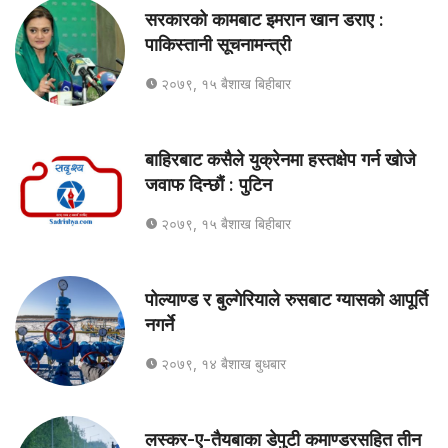
सरकारको कामबाट इमरान खान डराए :
पाकिस्तानी सूचनामन्त्री
२०७९, १५ बैशाख बिहीबार
बाहिरबाट कसैले युक्रेनमा हस्तक्षेप गर्न खोजे
जवाफ दिन्छौं : पुटिन
२०७९, १५ बैशाख बिहीबार
पोल्याण्ड र बुल्गेरियाले रुसबाट ग्यासको आपूर्ति
नगर्ने
२०७९, १४ बैशाख बुधबार
लस्कर-ए-तैयबाका डेपुटी कमाण्डरसहित तीन