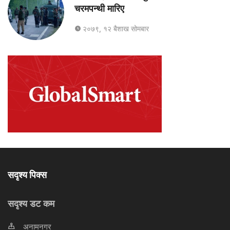
चरमपन्थी मारिए
२०७९, १२ बैशाख सोमबार
सदृश्य पिक्स
सदृश्य डट कम
अनामनगर