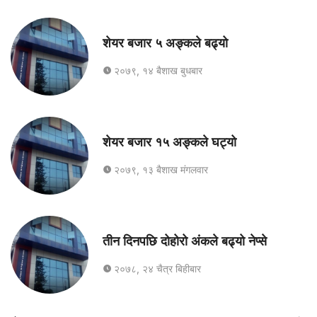
शेयर बजार ५ अङ्कले बढ्यो
२०७९, १४ बैशाख बुधबार
शेयर बजार १५ अङ्कले घट्यो
२०७९, १३ बैशाख मंगलवार
तीन दिनपछि दोहोरो अंकले बढ्यो नेप्से
२०७८, २४ चैत्र बिहीबार