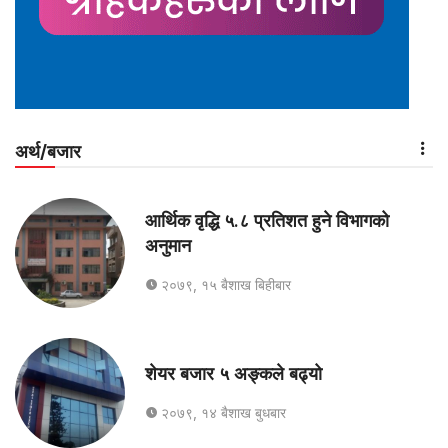
अर्थ/बजार
आर्थिक वृद्धि ५.८ प्रतिशत हुने विभागको
अनुमान
२०७९, १५ बैशाख बिहीबार
शेयर बजार ५ अङ्कले बढ्यो
२०७९, १४ बैशाख बुधबार