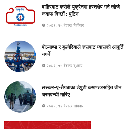
बाहिरबाट कसैले युक्रेनमा हस्तक्षेप गर्न खोजे
जवाफ दिन्छौं : पुटिन
२०७९, १५ बैशाख बिहीबार
पोल्याण्ड र बुल्गेरियाले रुसबाट ग्यासको आपूर्ति
नगर्ने
२०७९, १४ बैशाख बुधबार
लस्कर-ए-तैयबाका डेपुटी कमाण्डरसहित तीन
चरमपन्थी मारिए
२०७९, १२ बैशाख सोमबार