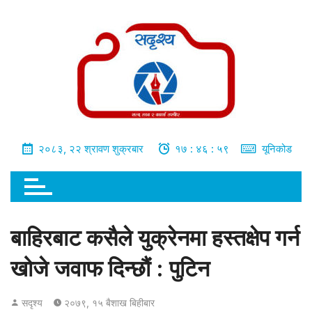
भित्र
जानुहोस्
२०८३, २२ श्रावण शुक्रबार
१७ : ४७ : ००
यूनिकोड
बाहिरबाट कसैले युक्रेनमा हस्तक्षेप गर्न
खोजे जवाफ दिन्छौं : पुटिन
सदृश्य
२०७९, १५ बैशाख बिहीबार