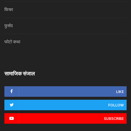
फिचर
फुर्सद
फोटो कथा
सामाजिक संजाल
LIKE
FOLLOW
SUBSCRIBE