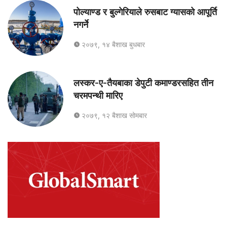
पोल्याण्ड र बुल्गेरियाले रुसबाट ग्यासको आपूर्ति
नगर्ने
२०७९, १४ बैशाख बुधबार
लस्कर-ए-तैयबाका डेपुटी कमाण्डरसहित तीन
चरमपन्थी मारिए
२०७९, १२ बैशाख सोमबार