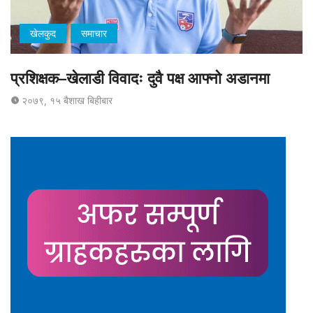
खेलकुद
समाचार
प्रशिक्षक–खेलाडी विवादः दुवै पक्ष आफ्नो अडानमा
२०७९, १५ बैशाख बिहीबार