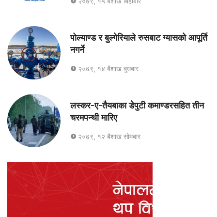
२०७९, १५ बैशाख बिहीबार
पोल्याण्ड र बुल्गेरियाले रुसबाट ग्यासको आपूर्ति
नगर्ने
२०७९, १४ बैशाख बुधबार
लस्कर-ए-तैयबाका डेपुटी कमाण्डरसहित तीन
चरमपन्थी मारिए
२०७९, १२ बैशाख सोमबार