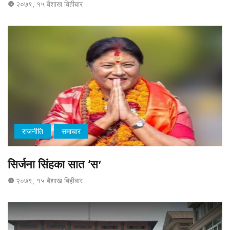
२०७९, १५ बैशाख बिहीबार
राजनीति
समाचार
सिर्जना सिंहका सात ‘स’
२०७९, १५ बैशाख बिहीबार