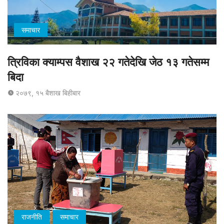
समाचार
त्रिविका क्याम्पस वैशाख २२ गतेदेखि जेठ १३ गतेसम्म
बिदा
२०७९, १५ बैशाख बिहीबार
राजनीति
समाचार