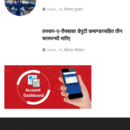
२०७९, १४ बैशाख बुधबार
लस्कर-ए-तैयबाका डेपुटी कमाण्डरसहित तीन
चरमपन्थी मारिए
२०७९, १२ बैशाख सोमबार