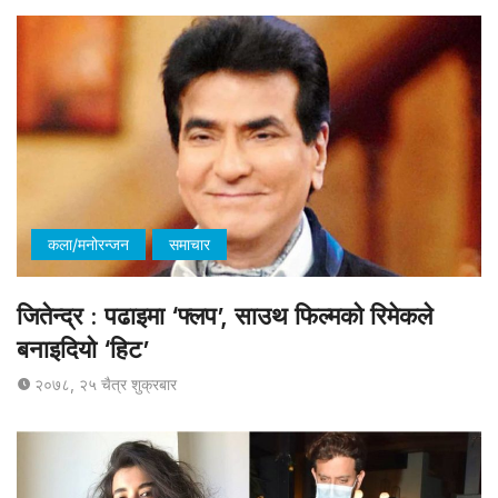
कला/मनोरन्जन
समाचार
जितेन्द्र : पढाइमा ‘फ्लप’, साउथ फिल्मको रिमेकले
बनाइदियो ‘हिट’
२०७८, २५ चैत्र शुक्रबार