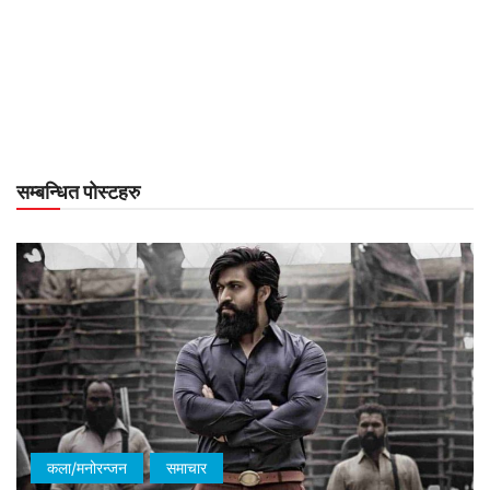
सम्बन्धित पोस्टहरु
कला/मनोरन्जन
समाचार