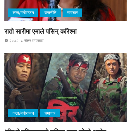
कला/मनोरन्जन
राजनीति
समाचार
रातो सारीमा एमाले पसिन् करिश्मा
२०७८, ८ चैत्र मंगलवार
कला/मनोरन्जन
समाचार