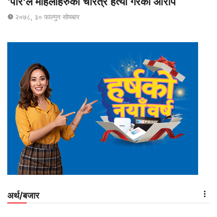
‘पीर’ले महिलाहरुको चरित्र हत्या गरेको आरोप
२०७८, ३० फाल्गुन सोमबार
अर्थ/बजार