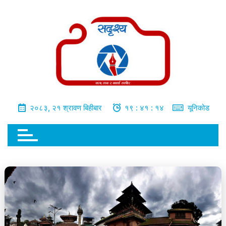
भित्र
जानुहोस्
२०८३, २१ श्रावण बिहीबार
१९ : ४१ : १५
यूनिकोड