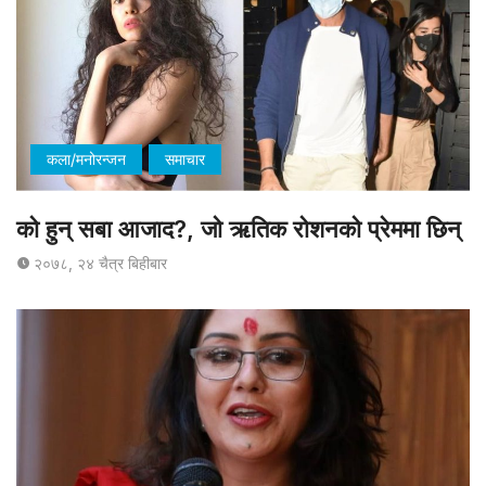
कला/मनोरन्जन
समाचार
को हुन् सबा आजाद?, जो ऋतिक रोशनको प्रेममा छिन्
२०७८, २४ चैत्र बिहीबार