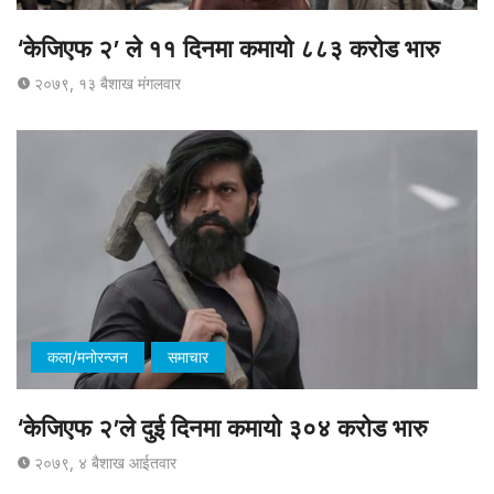
‘केजिएफ २’ ले ११ दिनमा कमायो ८८३ करोड भारु
२०७९, १३ बैशाख मंगलवार
कला/मनोरन्जन
समाचार
‘केजिएफ २’ले दुई दिनमा कमायो ३०४ करोड भारु
२०७९, ४ बैशाख आईतवार