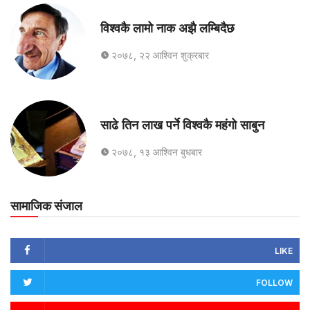
विश्वकै लामो नाक अझै लम्बिदैछ
२०७८, २२ आश्विन शुक्रबार
साढे तिन लाख पर्ने विश्वकै महंगो साबुन
२०७८, १३ आश्विन बुधबार
सामाजिक संजाल
LIKE
FOLLOW