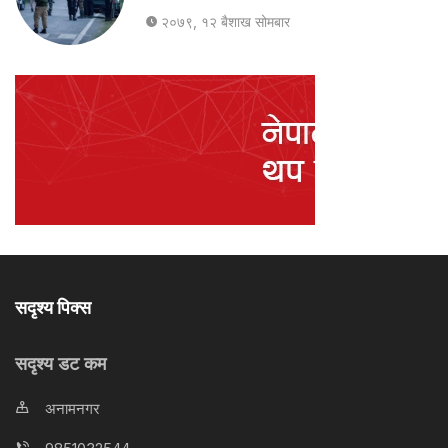
२०७९, १२ बैशाख सोमबार
सदृश्य पिक्स
सदृश्य डट कम
अनामनगर