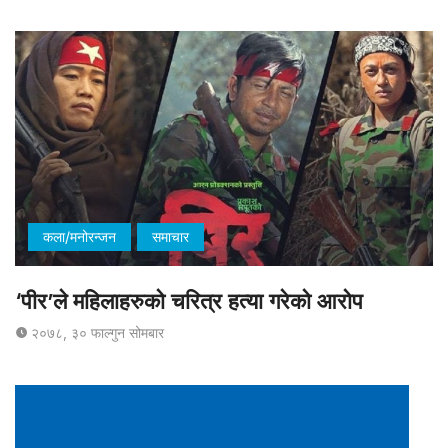
कला/मनोरन्जन
समाचार
‘पीर’ले महिलाहरुको चरित्र हत्या गरेको आरोप
२०७८, ३० फाल्गुन सोमबार