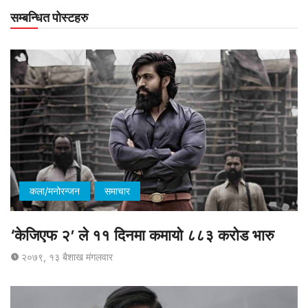
सम्बन्धित पोस्टहरु
कला/मनोरन्जन
समाचार
‘केजिएफ २’ ले ११ दिनमा कमायो ८८३ करोड भारु
२०७९, १३ बैशाख मंगलवार