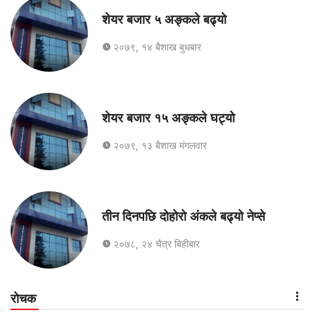
शेयर बजार ५ अङ्कले बढ्यो
२०७९, १४ बैशाख बुधबार
शेयर बजार १५ अङ्कले घट्यो
२०७९, १३ बैशाख मंगलवार
तीन दिनपछि दोहोरो अंकले बढ्यो नेप्से
२०७८, २४ चैत्र बिहीबार
रोचक