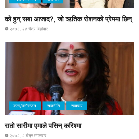
को हुन् सबा आजाद?, जो ऋतिक रोशनको प्रेममा छिन्
२०७८, २४ चैत्र बिहीबार
कला/मनोरन्जन
राजनीति
समाचार
रातो सारीमा एमाले पसिन् करिश्मा
२०७८, ८ चैत्र मंगलवार