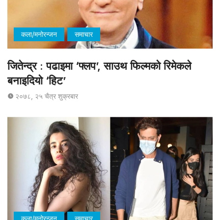
कला/मनोरन्जन
समाचार
जितेन्द्र : पढाइमा ‘फ्लप’, साउथ फिल्मको रिमेकले
बनाइदियो ‘हिट’
२०७८, २५ चैत्र शुक्रबार
कला/मनोरन्जन
समाचार