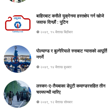
बाहिरबाट कसैले युक्रेनमा हस्तक्षेप गर्न खोजे
जवाफ दिन्छौं : पुटिन
२०७९, १५ बैशाख बिहीबार
पोल्याण्ड र बुल्गेरियाले रुसबाट ग्यासको आपूर्ति
नगर्ने
२०७९, १४ बैशाख बुधबार
लस्कर-ए-तैयबाका डेपुटी कमाण्डरसहित तीन
चरमपन्थी मारिए
२०७९, १२ बैशाख सोमबार