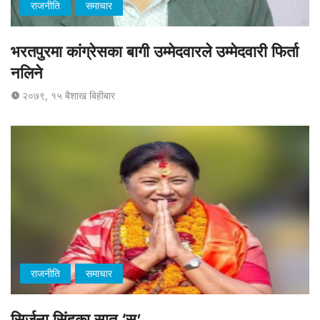
राजनीति
समाचार
भरतपुरमा कांग्रेसका बागी उम्मेदवारले उम्मेदवारी फिर्ता
नलिने
२०७९, १५ बैशाख बिहीबार
राजनीति
समाचार
सिर्जना सिंहका सात ‘स’