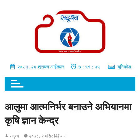
भित्र
जानुहोस्
२०८३, २४ श्रावण आईतवार
७ : ५१ : ५६
यूनिकोड
आलुमा आत्मनिर्भर बनाउने अभियानमा
कृषि ज्ञान केन्द्र
सदृश्य
२०७८, २ मंसिर बिहीबार