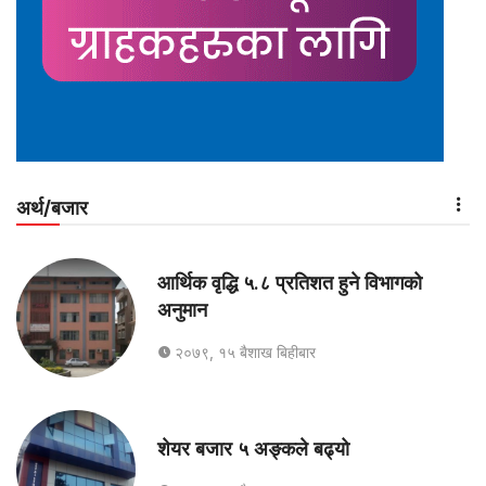
अर्थ/बजार
आर्थिक वृद्धि ५.८ प्रतिशत हुने विभागको
अनुमान
२०७९, १५ बैशाख बिहीबार
शेयर बजार ५ अङ्कले बढ्यो