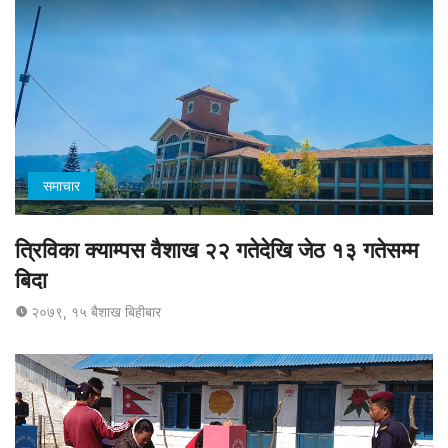
समाचार
त्रिविका क्याम्पस वैशाख २२ गतेदेखि जेठ १३ गतेसम्म
बिदा
२०७९, १५ बैशाख बिहीबार