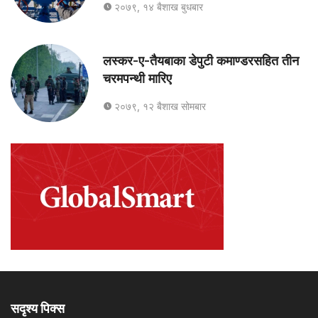
२०७९, १४ बैशाख बुधबार
लस्कर-ए-तैयबाका डेपुटी कमाण्डरसहित तीन
चरमपन्थी मारिए
२०७९, १२ बैशाख सोमबार
सदृश्य पिक्स