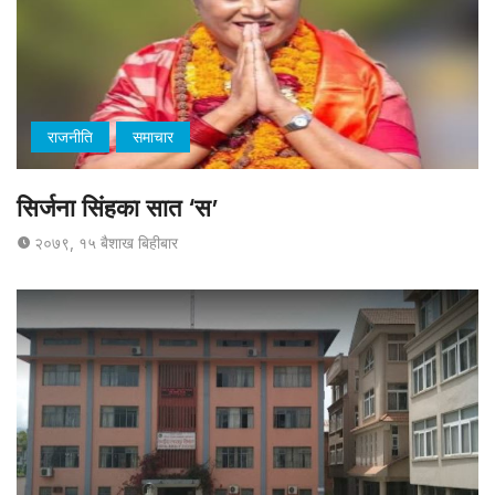
राजनीति
समाचार
सिर्जना सिंहका सात ‘स’
२०७९, १५ बैशाख बिहीबार