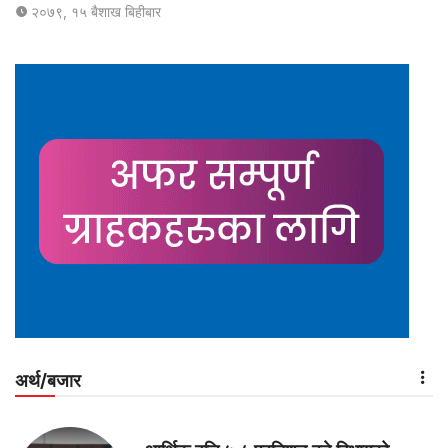
२०७९, १५ बैशाख बिहीबार
अर्थ/बजार