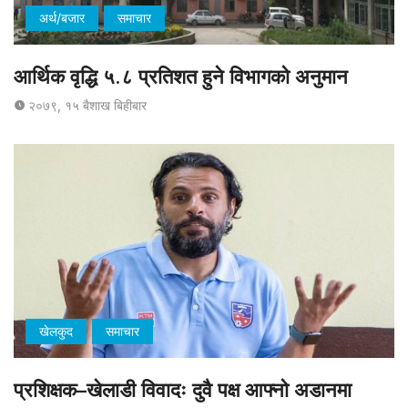
अर्थ/बजार
समाचार
आर्थिक वृद्धि ५.८ प्रतिशत हुने विभागको अनुमान
२०७९, १५ बैशाख बिहीबार
खेलकुद
समाचार
प्रशिक्षक–खेलाडी विवादः दुवै पक्ष आफ्नो अडानमा