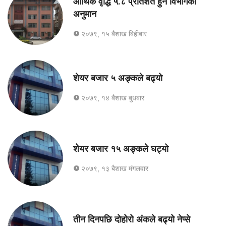
आर्थिक वृद्धि ५.८ प्रतिशत हुने विभागको
अनुमान
२०७९, १५ बैशाख बिहीबार
शेयर बजार ५ अङ्कले बढ्यो
२०७९, १४ बैशाख बुधबार
शेयर बजार १५ अङ्कले घट्यो
२०७९, १३ बैशाख मंगलवार
तीन दिनपछि दोहोरो अंकले बढ्यो नेप्से