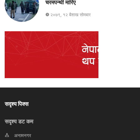
चरमपन्थी मारिए
२०७९, १२ बैशाख सोमबार
सदृश्य पिक्स
सदृश्य डट कम
अनामनगर