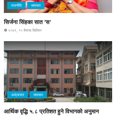
राजनीति
समाचार
सिर्जना सिंहका सात ‘स’
२०७९, १५ बैशाख बिहीबार
अर्थ/बजार
समाचार
आर्थिक वृद्धि ५.८ प्रतिशत हुने विभागको अनुमान