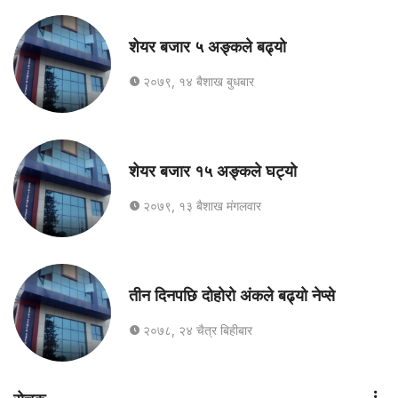
शेयर बजार ५ अङ्कले बढ्यो
२०७९, १४ बैशाख बुधबार
शेयर बजार १५ अङ्कले घट्यो
२०७९, १३ बैशाख मंगलवार
तीन दिनपछि दोहोरो अंकले बढ्यो नेप्से
२०७८, २४ चैत्र बिहीबार