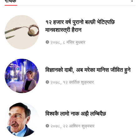
रोचक
१२ हजार वर्ष पुरानो बल्छी भेटिएपछि
मानवशास्त्री हैरान
२०७८, ८ मंसिर बुधबार
विज्ञानको दाबी, अब मरेका मानिस जीवित हुने
२०७८, १२ कार्तिक शुक्रबार
विश्वकै लामो नाक अझै लम्बिदैछ
२०७८, २२ आश्विन शुक्रबार