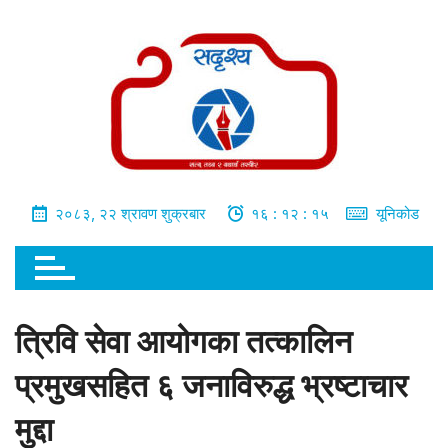
भित्र
जानुहोस्
२०८३, २२ श्रावण शुक्रबार
१६ : १२ : १६
यूनिकोड
त्रिवि सेवा आयोगका तत्कालिन
प्रमुखसहित ६ जनाविरुद्ध भ्रष्टाचार
मुद्दा