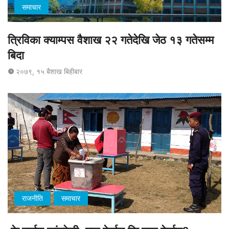
समाचार
त्रिविका क्याम्पस वैशाख २२ गतेदेखि जेठ १३ गतेसम्म
बिदा
२०७९, १५ बैशाख बिहीबार
राजनीति
समाचार