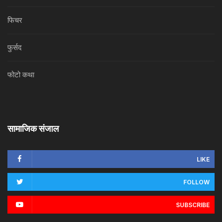
फिचर
फुर्सद
फोटो कथा
सामाजिक संजाल
LIKE
FOLLOW
SUBSCRIBE