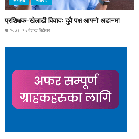
खेलकुद
समाचार
प्रशिक्षक–खेलाडी विवादः दुवै पक्ष आफ्नो अडानमा
२०७९, १५ बैशाख बिहीबार