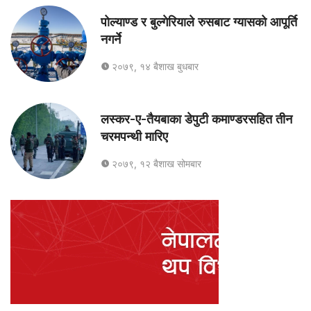
पोल्याण्ड र बुल्गेरियाले रुसबाट ग्यासको आपूर्ति
नगर्ने
२०७९, १४ बैशाख बुधबार
लस्कर-ए-तैयबाका डेपुटी कमाण्डरसहित तीन
चरमपन्थी मारिए
२०७९, १२ बैशाख सोमबार