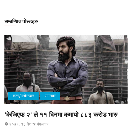
सम्बन्धित पोस्टहरु
कला/मनोरन्जन
समाचार
‘केजिएफ २’ ले ११ दिनमा कमायो ८८३ करोड भारु
२०७९, १३ बैशाख मंगलवार