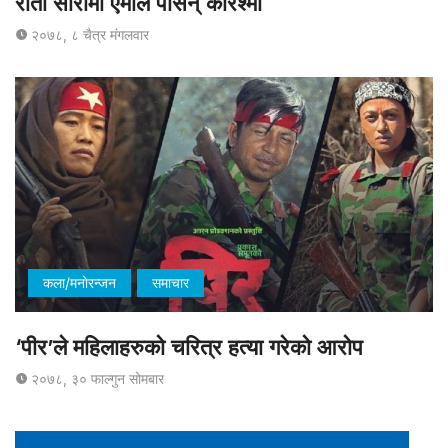
रातो सारीमा एमाले पसिन् करिश्मा
२०७८, ८ चैत्र मंगलवार
कला/मनोरन्जन
समाचार
‘पीर’ले महिलाहरुको चरित्र हत्या गरेको आरोप
२०७८, ३० फाल्गुन सोमबार