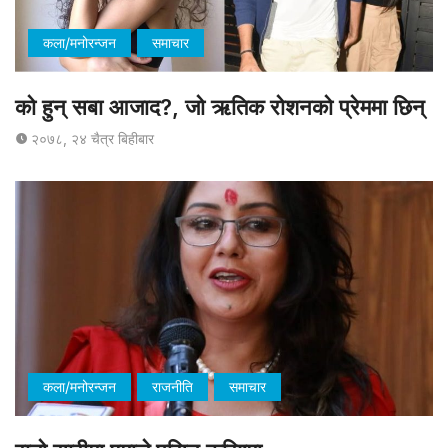
कला/मनोरन्जन
समाचार
को हुन् सबा आजाद?, जो ऋतिक रोशनको प्रेममा छिन्
२०७८, २४ चैत्र बिहीबार
कला/मनोरन्जन
राजनीति
समाचार