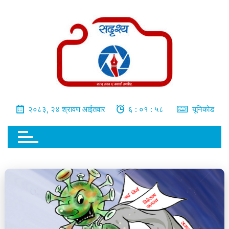
भित्र
जानुहोस्
२०८३, २४ श्रावण आईतवार
६ : ०१ : ५९
यूनिकोड