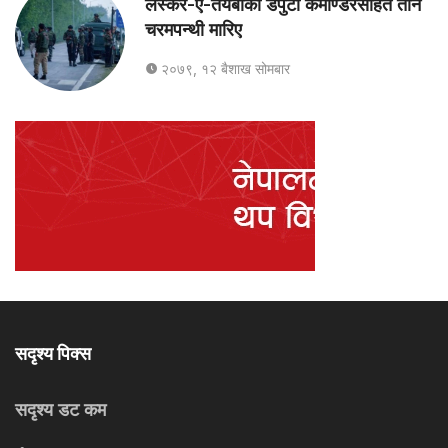
लस्कर-ए-तैयबाका डेपुटी कमाण्डरसहित तीन
चरमपन्थी मारिए
२०७९, १२ बैशाख सोमबार
सदृश्य पिक्स
सदृश्य डट कम