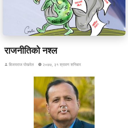
राजनीतिको नश्ल
बिजयराज पोखरेल
२०७७, ३१ श्रावण शनिबार