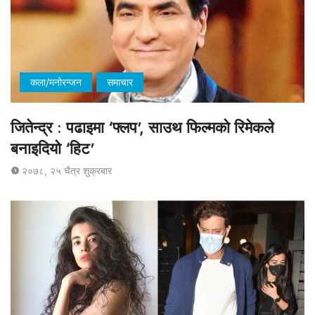
कला/मनोरन्जन
समाचार
जितेन्द्र : पढाइमा ‘फ्लप’, साउथ फिल्मको रिमेकले
बनाइदियो ‘हिट’
२०७८, २५ चैत्र शुक्रबार