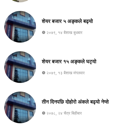
शेयर बजार ५ अङ्कले बढ्यो
२०७९, १४ बैशाख बुधबार
शेयर बजार १५ अङ्कले घट्यो
२०७९, १३ बैशाख मंगलवार
तीन दिनपछि दोहोरो अंकले बढ्यो नेप्से
२०७८, २४ चैत्र बिहीबार