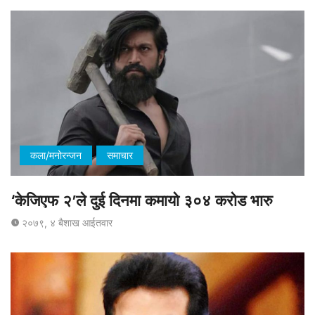
कला/मनोरन्जन
समाचार
‘केजिएफ २’ले दुई दिनमा कमायो ३०४ करोड भारु
२०७९, ४ बैशाख आईतवार